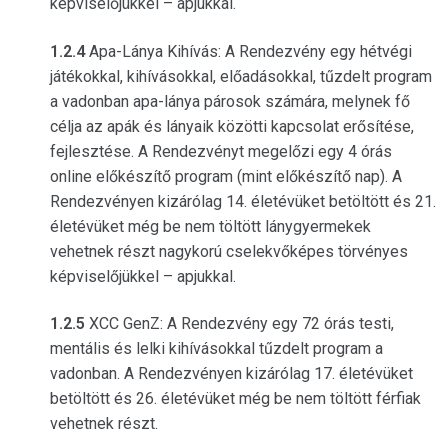
képviselőjükkel – apjukkal.
1.2.4
Apa-Lánya Kihívás: A Rendezvény egy hétvégi
játékokkal, kihívásokkal, előadásokkal, tűzdelt program
a vadonban apa-lánya párosok számára, melynek fő
célja az apák és lányaik közötti kapcsolat erősítése,
fejlesztése. A Rendezvényt megelőzi egy 4 órás
online előkészítő program (mint előkészítő nap). A
Rendezvényen kizárólag 14. életévüket betöltött és 21.
életévüket még be nem töltött lánygyermekek
vehetnek részt nagykorú cselekvőképes törvényes
képviselőjükkel – apjukkal.
1.2.5
XCC GenZ: A Rendezvény egy 72 órás testi,
mentális és lelki kihívásokkal tűzdelt program a
vadonban. A Rendezvényen kizárólag 17. életévüket
betöltött és 26. életévüket még be nem töltött férfiak
vehetnek részt.