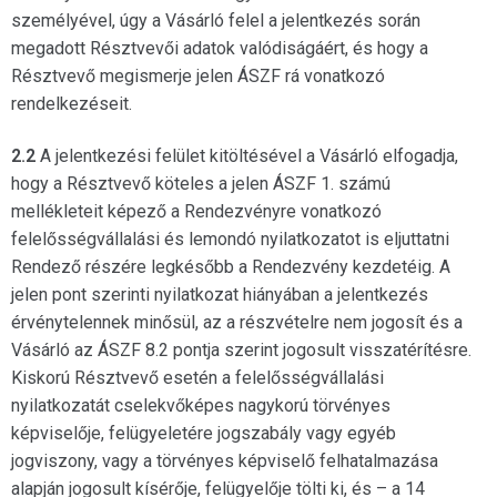
személyével, úgy a Vásárló felel a jelentkezés során
megadott Résztvevői adatok valódiságáért, és hogy a
Résztvevő megismerje jelen ÁSZF rá vonatkozó
rendelkezéseit.
2.2
A jelentkezési felület kitöltésével a Vásárló elfogadja,
hogy a Résztvevő köteles a jelen ÁSZF 1. számú
mellékleteit képező a Rendezvényre vonatkozó
felelősségvállalási és lemondó nyilatkozatot is eljuttatni
Rendező részére legkésőbb a Rendezvény kezdetéig. A
jelen pont szerinti nyilatkozat hiányában a jelentkezés
érvénytelennek minősül, az a részvételre nem jogosít és a
Vásárló az ÁSZF 8.2 pontja szerint jogosult visszatérítésre.
Kiskorú Résztvevő esetén a felelősségvállalási
nyilatkozatát cselekvőképes nagykorú törvényes
képviselője, felügyeletére jogszabály vagy egyéb
jogviszony, vagy a törvényes képviselő felhatalmazása
alapján jogosult kísérője, felügyelője tölti ki, és – a 14