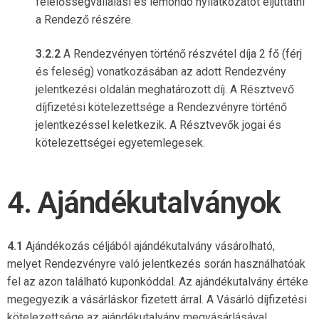
felelősségvállalási és lemondó nyilatkozatot eljuttatni
a Rendező részére.
3.2.2
A Rendezvényen történő részvétel díja 2 fő (férj
és feleség) vonatkozásában az adott Rendezvény
jelentkezési oldalán meghatározott díj. A Résztvevő
díjfizetési kötelezettsége a Rendezvényre történő
jelentkezéssel keletkezik. A Résztvevők jogai és
kötelezettségei egyetemlegesek.
4. Ajándékutalványok
4.1
Ajándékozás céljából ajándékutalvány vásárolható,
melyet Rendezvényre való jelentkezés során használhatóak
fel az azon található kuponkóddal. Az ajándékutalvány értéke
megegyezik a vásárláskor fizetett árral. A Vásárló díjfizetési
kötelezettsége az ajándékutalvány megvásárlásával