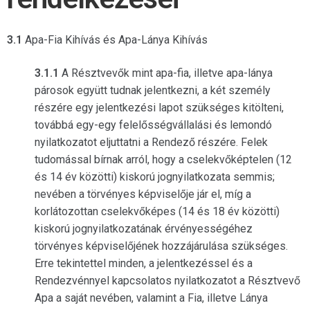
3.1
Apa-Fia Kihívás és Apa-Lánya Kihívás
3.1.1
A Résztvevők mint apa-fia, illetve apa-lánya
párosok együtt tudnak jelentkezni, a két személy
részére egy jelentkezési lapot szükséges kitölteni,
továbbá egy-egy felelősségvállalási és lemondó
nyilatkozatot eljuttatni a Rendező részére. Felek
tudomással bírnak arról, hogy a cselekvőképtelen (12
és 14 év közötti) kiskorú jognyilatkozata semmis;
nevében a törvényes képviselője jár el, míg a
korlátozottan cselekvőképes (14 és 18 év közötti)
kiskorú jognyilatkozatának érvényességéhez
törvényes képviselőjének hozzájárulása szükséges.
Erre tekintettel minden, a jelentkezéssel és a
Rendezvénnyel kapcsolatos nyilatkozatot a Résztvevő
Apa a saját nevében, valamint a Fia, illetve Lánya