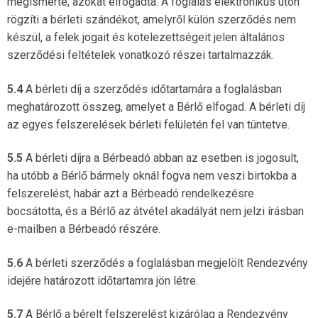
megismerte, azokat elfogadta. A foglalás elektronikus úton
rögzíti a bérleti szándékot, amelyről külön szerződés nem
készül, a felek jogait és kötelezettségeit jelen általános
szerződési feltételek vonatkozó részei tartalmazzák.
5.4
A bérleti díj a szerződés időtartamára a foglalásban
meghatározott összeg, amelyet a Bérlő elfogad. A bérleti díj
az egyes felszerelések bérleti felületén fel van tüntetve.
5.5
A bérleti díjra a Bérbeadó abban az esetben is jogosult,
ha utóbb a Bérlő bármely oknál fogva nem veszi birtokba a
felszerelést, habár azt a Bérbeadó rendelkezésre
bocsátotta, és a Bérlő az átvétel akadályát nem jelzi írásban
e-mailben a Bérbeadó részére.
5.6
A bérleti szerződés a foglalásban megjelölt Rendezvény
idejére határozott időtartamra jön létre.
5.7
A Bérlő a bérelt felszerelést kizárólag a Rendezvény